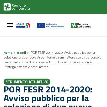
Vai
Vai
al
al
contenuto
footer
principale
Home
>
Bandi
>
POR FESR 2014-2020: Avviso pubblico per la
selezione di due nuove Aree Interne da ammettere con un percorso di
co-progettazione di strategie sviluppo locale in coerenza con la
Strategia Nazionale Aree Interne
STRUMENTO ATTUATIVO
POR FESR 2014-2020:
Avviso pubblico per la
selezione di due nuove