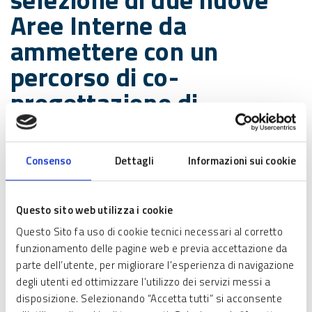
Aree Interne da
ammettere con un
percorso di co-
progettazione di
strategie sviluppo locale
in coerenza con la
Consenso
Dettagli
Informazioni sui cookie
Strategia Nazionale Aree
Interne
Questo sito web utilizza i cookie
Codice:
RLA12016000842
Questo Sito fa uso di cookie tecnici necessari al corretto
funzionamento delle pagine web e previa accettazione da
Domanda dal:
10/04/2016
,
ore 10:00
parte dell’utente, per migliorare l’esperienza di navigazione
degli utenti ed ottimizzare l’utilizzo dei servizi messi a
Scade il:
20/05/2016
,
ore 12:00
disposizione. Selezionando “Accetta tutti” si acconsente