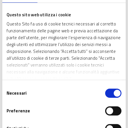
Questo sito web utilizza i cookie
Questo Sito fa uso di cookie tecnici necessari al corretto
funzionamento delle pagine web e previa accettazione da
parte dell’utente, per migliorare l’esperienza di navigazione
SCHEDA INFORMATIVA
degli utenti ed ottimizzare l’utilizzo dei servizi messi a
disposizione. Selezionando “Accetta tutti” si acconsente
Chi può partecipare
all’utilizzo di cookie di terze parti. Selezionando "Accetta
selezionati" verranno utilizzati solo i cookie tecnici
Le Istituzioni formative accreditate nella Sezione “A”
necessari alla navigazione e alcune funzionalità aggiuntive
dell’Albo regionale di cui all’art. 25 della l.r. 19/2007.
potrebbero non essere disponibili.
Selezione
Necessari
del
Di cosa si tratta
consenso
Preferenze
Dotazione finanziaria