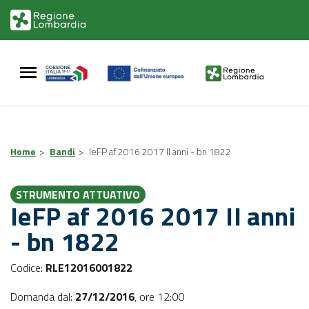
Vai
Vai
al
al
contenuto
footer
principale
Home
>
Bandi
>
IeFP af 2016 2017 II anni - bn 1822
STRUMENTO ATTUATIVO
IeFP af 2016 2017 II anni
- bn 1822
Codice:
RLE12016001822
Domanda dal:
27/12/2016
,
ore 12:00