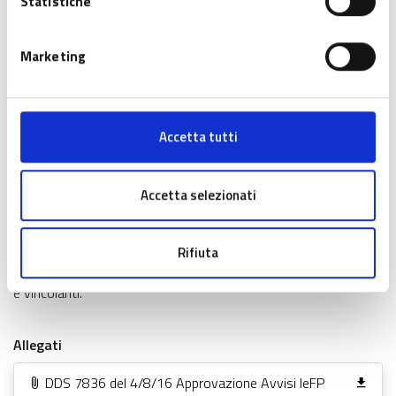
Statistiche
Caratteristiche dell'agevolazione
Regime di Aiuto di Stato
Marketing
Come partecipare
Accetta tutti
Procedura selezione
Informazioni e contatti
Accetta selezionati
(*) La scheda informativa tipo dei bandi regionali non ha valore
Rifiuta
legale. Si rinvia al testo dei bandi per tutti i contenuti completi
e vincolanti.
Allegati
DDS 7836 del 4/8/16 Approvazione Avvisi IeFP