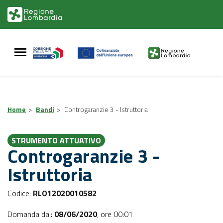
Vai
Vai
al
al
contenuto
footer
principale
Home
>
Bandi
>
Controgaranzie 3 - Istruttoria
STRUMENTO ATTUATIVO
Controgaranzie 3 -
Istruttoria
Codice:
RLO12020010582
Domanda dal:
08/06/2020
,
ore 00:01