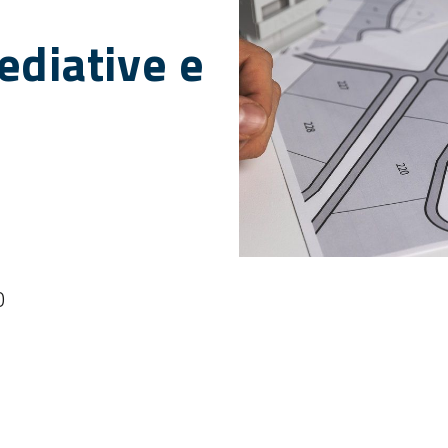
ediative e
n
0