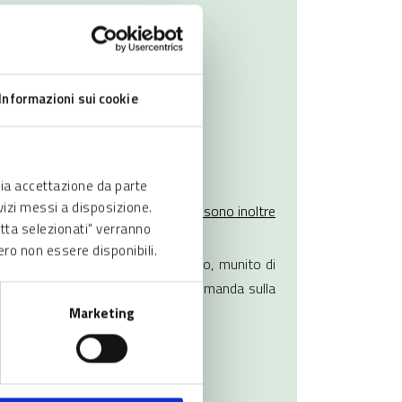
Informazioni sui cookie
via accettazione da parte
rvizi messi a disposizione.
 proprietari (fac-simile lett. A)
possono inoltre
etta selezionati" verranno
ero non essere disponibili.
 soggetto, sia giuridico che fisico, munito di
mente la gestione operativa della domanda sulla
a alla pubblicazione.
Marketing