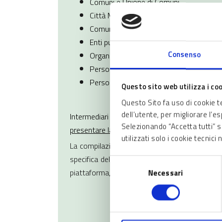
Comuni e Unione di Comuni
Città Metropolitana di Milano
Comunità Montane
Enti pubblici (quali, a titolo di esempio,
Consenso
Organismi senza fini di lucro (quali, a tit
Persone giuridiche private
Persone fisiche proprietarie
Questo sito web utilizza i co
Questo Sito fa uso di cookie 
dell’utente, per migliorare l’e
Intermediari immobiliari e associazioni imprendit
Selezionando “Accetta tutti” si
presentare la
candidatura di aree ed edifici di p
utilizzati solo i cookie tecnic
La compilazione della domanda di candidatura 
specifica delega da parte del proprietario/pro
Selezione
piattaforma, ma non costituisce rappresentanza 
Necessari
del
consenso