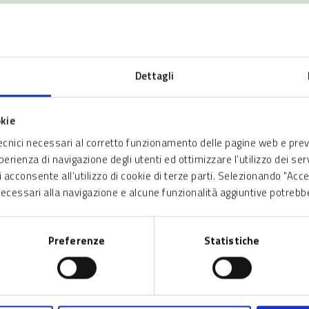
 enti del Sistema Sanitario, Forze Armate, Ferrovie…)
Dettagli
olo di esempio, Fondazioni, Curie)
okie
tecnici necessari al corretto funzionamento delle pagine web e pre
sperienza di navigazione degli utenti ed ottimizzare l’utilizzo dei se
oriali muniti di delega specifica finalizzata a tale scopo da parte dei
 acconsente all’utilizzo di cookie di terze parti. Selezionando "Acc
roprietà di terzi
.
i necessari alla navigazione e alcune funzionalità aggiuntive potrebb
sulla piattaforma Bandi e Servizi può essere effettuata da un altro
ponente (fac-simile lett. C). L’eventuale delega riguarda esclusiva
della proprietà nelle funzioni di firma della domanda e del nulla ost
Preferenze
Statistiche