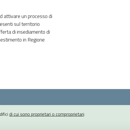
ad attivare un processo di
senti sul territorio
fferta di insediamento di
vestimento in Regione
ifici
di cui sono proprietari o comproprietari
: