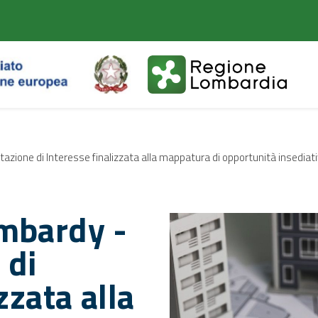
Vai
Vai
al
al
contenuto
footer
principale
zione di Interesse finalizzata alla mappatura di opportunità insediati
mbardy -
 di
zzata alla