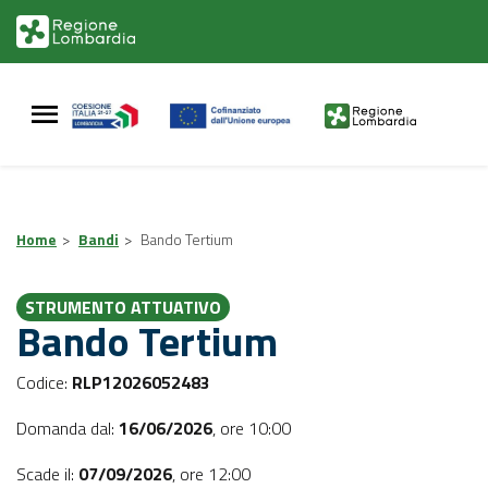
Vai
Vai
al
al
contenuto
footer
principale
Home
>
Bandi
>
Bando Tertium
STRUMENTO ATTUATIVO
Bando Tertium
Codice:
RLP12026052483
Domanda dal:
16/06/2026
,
ore 10:00
Scade il:
07/09/2026
,
ore 12:00