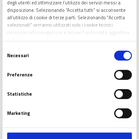
degli utenti ed ottimizzare l’utilizzo dei servizi messi a
risultante da visura camerale);
disposizione. Selezionando “Accetta tutti” si acconsente
che abbiano una Sede operativa, presso cui
all’utilizzo di cookie di terze parti. Selezionando "Accetta
svolgere le attività del progetto, in Lombardia
selezionati" verranno utilizzati solo i cookie tecnici
(rilevabile da visura camerale) o dichiarino
necessari alla navigazione e alcune funzionalità aggiuntive
l’intenzione di costituirne una entro la data di
potrebbero non essere disponibili.
richiesta di prima erogazione del contributo;
Selezione
che abbiano almeno due bilanci di esercizio
Necessari
del
depositati in camera di commercio al momento
consenso
della presentazione della domanda;
Preferenze
Di cosa si tratta
Statistiche
Dotazione finanziaria
Marketing
Caratteristiche dell'agevolazione