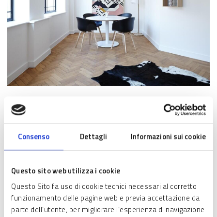
SCHEDA INFORMATIVA
Chi può partecipare
Consenso
Dettagli
Informazioni sui cookie
possono presentare domanda di partecipazione le PMI
secondo la definizione dell’allegato I del Regolamento
Questo sito web utilizza i cookie
(UE) n. 651/2014 del 17
Questo Sito fa uso di cookie tecnici necessari al corretto
giugno 2014 e s.m.i. (di seguito, il Regolamento GBER):
funzionamento delle pagine web e previa accettazione da
che siano regolarmente costituite, iscritte e
parte dell’utente, per migliorare l’esperienza di navigazione
dichiarate attive nel Registro delle Imprese (come