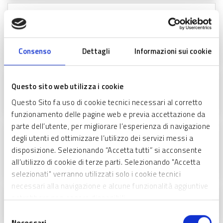
D.d.s. n. 8600 del 18.06.2025 - Presa d'atto rinuncia
da parte delle società Sanitars S.p.a., Air Tecnology
Service s.r.l. e Isinnova s.rl. con contestuale variazioni
impegni
Consenso
Dettagli
Informazioni sui cookie
D.d.s. n. 1453 del 06.02.2025 - PRESA D'ATTO
Questo sito web utilizza i cookie
DELLA RINUNCIA DA PARTE DELLA SOCIETÀ PROJECT
FOR BUILDING S.P.A.
Questo Sito fa uso di cookie tecnici necessari al corretto
funzionamento delle pagine web e previa accettazione da
parte dell’utente, per migliorare l’esperienza di navigazione
Dds n 3007 del 7.3.2025 - RETTIFICA PER MERO
degli utenti ed ottimizzare l’utilizzo dei servizi messi a
ERRORE MATERIALE DEI CONTENUTI DELL’ALLEGATO I
disposizione. Selezionando “Accetta tutti” si acconsente
DEL D.D.S. N. 5293 DEL 2 APRILE 2024 “CRITERI PER
all’utilizzo di cookie di terze parti. Selezionando "Accetta
LA RENDICONTAZIONE DELLE SPESE”.
selezionati" verranno utilizzati solo i cookie tecnici
necessari alla navigazione e alcune funzionalità aggiuntive
D.d.s. n. 959 del 28.01.2025 - Decreto approvazione
potrebbero non essere disponibili.
scorrimento graduatoria
Selezione
Necessari