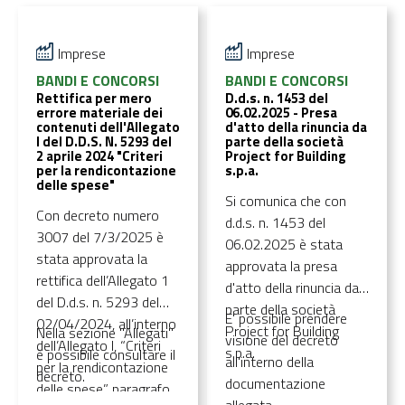
Tecnology service s.r.l. e
per il sostegno alle PMI
Isinnova s.r.l. al
lombarde per lo
Imprese
Imprese
contributo concesso
sviluppo di azioni di
con d.d.s. 212 de 10
BANDI E CONCORSI
BANDI E CONCORSI
economia circolare.
gennaio 2025
Rettifica per mero
D.d.s. n. 1453 del
Edizione dedicata alle
errore materiale dei
06.02.2025 - Presa
nell’ambito del bando
filiere della plastica e del
contenuti dell'Allegato
d'atto della rinuncia da
“Ri.circo.lo. - Risorse
I del D.D.S. N. 5293 del
parte della società
tessile” con
2 aprile 2024 "Criteri
Project for Building
Circolari in Lombardia
contestuale variazione
per la rendicontazione
s.p.a.
per il sostegno alle PMI
delle spese"
degli impegni
Si comunica che con
lombarde per lo
3250006419/2026,
Con decreto numero
d.d.s. n. 1453 del
sviluppo di azioni di
3250006420/2026 E
3007 del 7/3/2025 è
06.02.2025 è stata
economia circolare.
3250006421/2026
. E'
stata approvata la
approvata la presa
Edizione dedicata alle
possibile consultare il
rettifica dell’Allegato 1
d'atto della rinuncia da
filiere della plastica e del
decreto all'interno della
del D.d.s. n. 5293 del
parte della società
tessile” con
E' possibile prendere
sezione "Allegati".
02/04/2024, all’interno
Project for Building
Nella sezione "Allegati"
contestuale variazione
visione del decreto
dell’Allegato I, “Criteri
s.p.a.
è possibile consultare il
degli impegni
all'interno della
per la rendicontazione
decreto.
3250006401/2025,
documentazione
delle spese”, paragrafo
3250006402/2026,