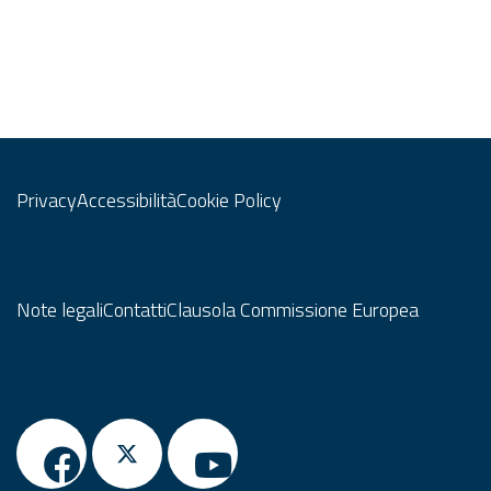
circolari in Lombardia per
(Allegato 1) e della
il sostegno alle PMI
graduatoria delle
lombarde per lo sviluppo
domande ammissibili
di azioni di economia
(Allegato 2).
Nella
circolare. Edizione
sezione "Allegati" è
dedicata alle filiere della
possibile scaricare il
plastica e del tessile»
decreto con i relativi
Privacy
Accessibilità
Cookie Policy
approvato con d.d.s.
allegati.
n. 5293 del
2 aprile 2024.
Approvazione degli
elenchi delle domande
Note legali
Contatti
Clausola Commissione Europea
non ammissibili
all’agevolazione e della
graduatoria delle
domande ammissibili"
e'
stato pubblicato sul
BURL in data 15