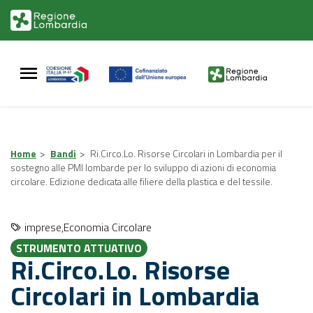
Vai
Vai
al
al
contenuto
footer
principale
Home
>
Bandi
>
Ri.Circo.Lo. Risorse Circolari in Lombardia per il
sostegno alle PMI lombarde per lo sviluppo di azioni di economia
circolare. Edizione dedicata alle filiere della plastica e del tessile.
imprese,Economia Circolare
STRUMENTO ATTUATIVO
Ri.Circo.Lo. Risorse
Circolari in Lombardia