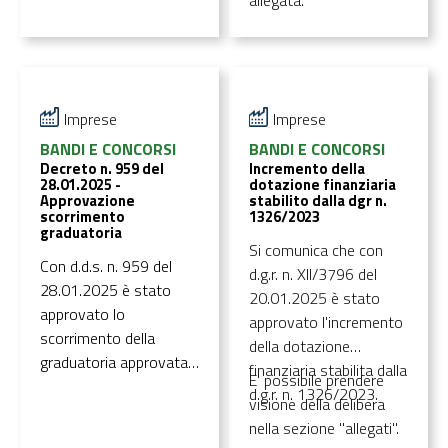
allegata.
A.1, “Criteri generali per
3250006403/2025,
la redazione e
3250006387/2025,
conservazione dei
3250006388/2025,
giustificativi di spesa”, e
3250006390/2025,
nello specifico alle
3250006425/2025,
Imprese
Imprese
lettere d) ed e).
3250006426/2025 e
BANDI E CONCORSI
BANDI E CONCORSI
3250006427/2025. E'
Decreto n. 959 del
Incremento della
28.01.2025 -
dotazione finanziaria
possibile consultare il
Approvazione
stabilito dalla dgr n.
decreto all'interno della
scorrimento
1326/2023
graduatoria
sezione "Allegati".
Si comunica che con
Con d.d.s. n. 959 del
d.g.r. n. XII/3796 del
28.01.2025 è stato
20.01.2025 è stato
approvato lo
approvato l'incremento
scorrimento della
della dotazione
graduatoria approvata
finanziaria stabilita dalla
E' possibile prendere
con d.d.s. n. 212 del
d.g.r. n. 1326/2023.
visione della delibera
10.01.2025 del bando
nella sezione "allegati".
“RI.CIRCO.LO. Risorse