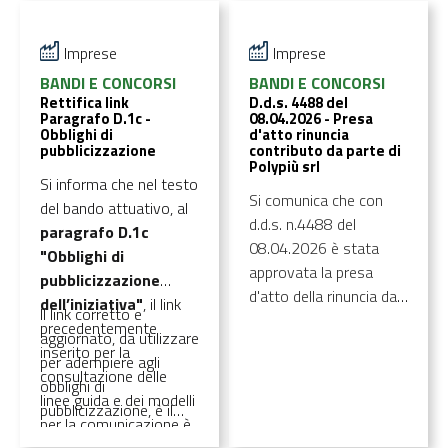
Imprese
Imprese
BANDI E CONCORSI
BANDI E CONCORSI
Rettifica link
D.d.s. 4488 del
Paragrafo D.1c -
08.04.2026 - Presa
Obblighi di
d'atto rinuncia
pubblicizzazione
contributo da parte di
Polypiù srl
Si informa che nel testo
Si comunica che con
del bando attuativo, al
d.d.s. n.4488 del
paragrafo D.1c
08.04.2026 è stata
"Obblighi di
approvata la presa
pubblicizzazione
d'atto della rinuncia da
dell’iniziativa"
, il link
Il link corretto e
parte delle società
precedentemente
aggiornato, da utilizzare
Polypiù s.r.l., nell’ambito
inserito per la
per adempiere agli
del bando “Ri.circo.lo. -
consultazione delle
obblighi di
Risorse Circolari in
linee guida e dei modelli
pubblicizzazione, è il
Lombardia per il
per la comunicazione è
seguente:
Poster e
sostegno alle PMI