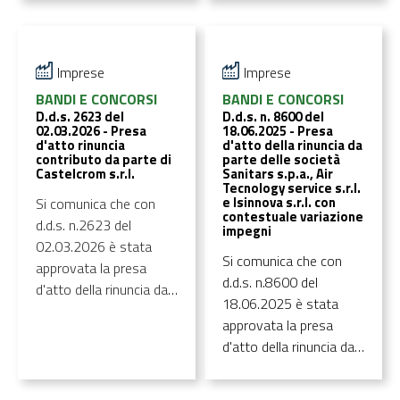
stato aggiornato.
targa - PR Lombardia
lombarde per lo
FESR 2021-2027
sviluppo di azioni di
economia circolare.
Imprese
Imprese
Edizione dedicata alle
BANDI E CONCORSI
BANDI E CONCORSI
filiere della plastica e del
D.d.s. 2623 del
D.d.s. n. 8600 del
tessile” con
02.03.2026 - Presa
18.06.2025 - Presa
contestuale variazione
d'atto rinuncia
d'atto della rinuncia da
contributo da parte di
parte delle società
degli
Castelcrom s.r.l.
Sanitars s.p.a., Air
impegni
3250006443,
Tecnology service s.r.l.
e Isinnova s.r.l. con
Si comunica che con
3250006444,
contestuale variazione
d.d.s. n.2623 del
3250006445
. E'
impegni
02.03.2026 è stata
possibile consultare il
Si comunica che con
approvata la presa
decreto all'interno della
d.d.s. n.8600 del
d'atto della rinuncia da
sezione "Allegati".
18.06.2025 è stata
parte delle società
approvata la presa
Castelcrom s.r.l.,
d'atto della rinuncia da
nell’ambito del bando
parte delle società
“Ri.circo.lo. - Risorse
Sanitars s.p.a., Air
Circolari in Lombardia