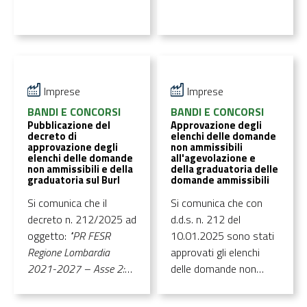
circolari in Lombardia
per il sostegno alle PMI
lombarde per lo
sviluppo di azioni di
economia circolare.
Edizione dedicata alle
Imprese
Imprese
filiere della plastica e del
BANDI E CONCORSI
BANDI E CONCORSI
tessile”. E' possibile
Pubblicazione del
Approvazione degli
decreto di
elenchi delle domande
consultare il decreto tra
approvazione degli
non ammissibili
la documentazione
elenchi delle domande
all'agevolazione e
non ammissibili e della
della graduatoria delle
allegata.
graduatoria sul Burl
domande ammissibili
Si comunica che il
Si comunica che con
decreto n. 212/2025 ad
d.d.s. n. 212 del
oggetto:
"PR FESR
10.01.2025 sono stati
Regione Lombardia
approvati gli elenchi
2021-2027 – Asse 2:
delle domande non
Azione 2.6.2 «Bando
ammissibili
Ri.Circo.Lo. - Risorse
all'agevolazione