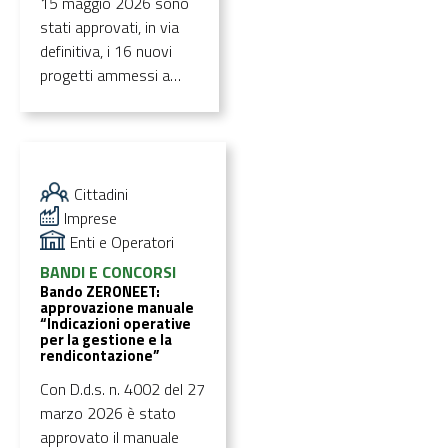
15 maggio 2026 sono
stati approvati, in via
definitiva, i 16 nuovi
progetti ammessi a
finanziamento per
interventi integrati di
riattivazione e
inserimento lavorativo
Cittadini
dei giovani
Imprese
NEET
"ZERONEET: Reti di
Enti e Operatori
opportunità per
l’inserimento
BANDI E CONCORSI
occupazionale e le
Bando ZERONEET:
approvazione manuale
competenze”
.
“Indicazioni operative
per la gestione e la
rendicontazione”
Con D.d.s. n. 4002 del 27
marzo 2026 è stato
approvato il manuale