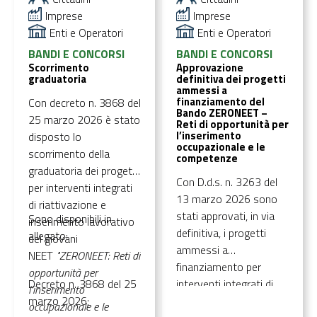
(versione pdf e
Imprese
Imprese
word).
Enti e Operatori
Enti e Operatori
BANDI E CONCORSI
BANDI E CONCORSI
Scorrimento
Approvazione
graduatoria
definitiva dei progetti
ammessi a
finanziamento del
Con decreto n. 3868 del
Bando ZERONEET –
25 marzo 2026 è stato
Reti di opportunità per
l’inserimento
disposto lo
occupazionale e le
scorrimento della
competenze
graduatoria dei progetti
Con D.d.s. n. 3263 del
per interventi integrati
13 marzo 2026 sono
di riattivazione e
stati approvati, in via
Sono disponibili in
inserimento lavorativo
definitiva, i progetti
allegato:
dei giovani
ammessi a
NEET
"ZERONEET: Reti di
finanziamento per
opportunità per
Decreto n. 3868 del 25
interventi integrati di
l’inserimento
marzo 2026;
riattivazione e
occupazionale e le