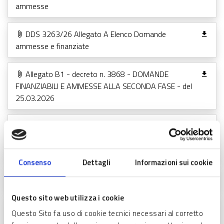
ammesse
DDS 3263/26 Allegato A Elenco Domande
ammesse e finanziate
Allegato B1 - decreto n. 3868 - DOMANDE
FINANZIABILI E AMMESSE ALLA SECONDA FASE - del
25.03.2026
Allegato C1 - decreto n. 3868 - DOMANDE
AMMESSE IN GRADUATORIA, MA NON FINANZIABILI -
del 25.03.2026
Consenso
Dettagli
Informazioni sui cookie
DGR 5905 del 23/03/2026 Rifinanziamento bando
Questo sito web utilizza i cookie
DDS 4002 del 27/03/26 Indicazioni operative e
Questo Sito fa uso di cookie tecnici necessari al corretto
integrazione della modulistica