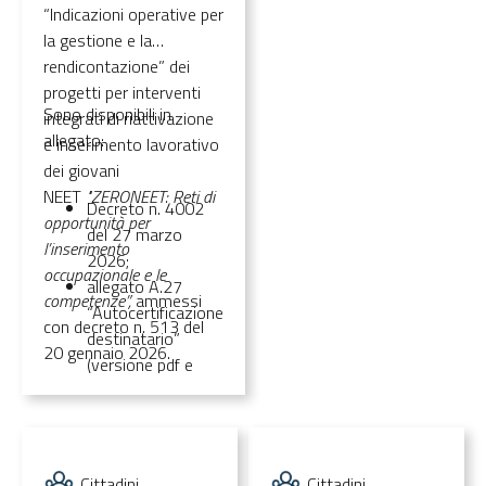
“Indicazioni operative per
la gestione e la
rendicontazione” dei
progetti per interventi
Sono disponibili in
integrati di riattivazione
allegato:
e inserimento lavorativo
dei giovani
NEET
"ZERONEET: Reti di
Decreto n. 4002
opportunità per
del 27 marzo
l’inserimento
2026;
occupazionale e le
allegato A.27
competenze”,
ammessi
“Autocertificazione
con decreto n. 513 del
destinatario”
20 gennaio 2026.
(versione pdf e
word);
allegato A.28
“Timesheet
personale”
Cittadini
Cittadini