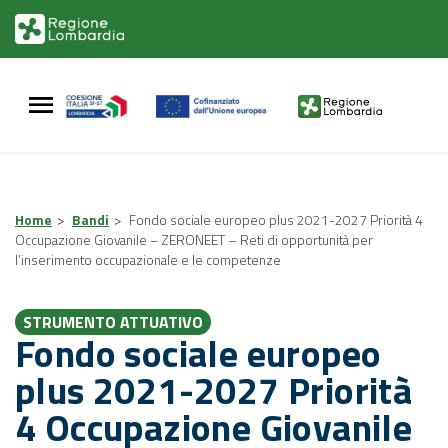
Vai
Vai
al
al
contenuto
footer
principale
Home
>
Bandi
>
Fondo sociale europeo plus 2021-2027 Priorità 4
Occupazione Giovanile – ZERONEET – Reti di opportunità per
l’inserimento occupazionale e le competenze
STRUMENTO ATTUATIVO
Fondo sociale europeo
plus 2021-2027 Priorità
4 Occupazione Giovanile