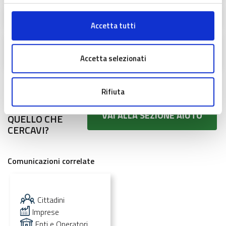
DDS 6430 del 15/05/26 Approvazione domande
Accetta tutti
DDS 6430 /26 Allegato A1 Elenco Domande
Ammesse e finanziate
Accetta selezionati
Rifiuta
NON HAI
TROVATO
VAI ALLA SEZIONE AIUTO
QUELLO CHE
CERCAVI?
Comunicazioni correlate
Cittadini
Imprese
Enti e Operatori