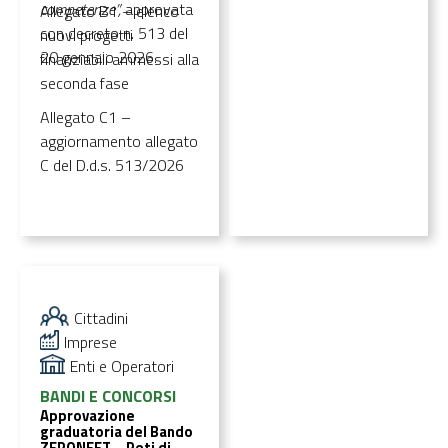
inserimento lavorativo
competenze”,
approvata
Allegato B1 – elenco
dei giovani
con decreto n. 513 del
nuovi progetti
NEET
"ZERONEET: Reti di
20 gennaio 2026.
finanziabili ammessi alla
opportunità per
seconda fase
l’inserimento
Allegato C1 –
occupazionale e le
aggiornamento allegato
competenze”
.
C del D.d.s. 513/2026
Cittadini
Imprese
Enti e Operatori
BANDI E CONCORSI
Approvazione
graduatoria del Bando
ZERONEET – Reti di