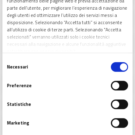
funzionamento delle pagine web e previa accettazione da
parte dell’utente, per migliorare l’esperienza di navigazione
DDS 4002/26 Allegato B - Indicazioni operative per
degli utenti ed ottimizzare l’utilizzo dei servizi messi a
la gestione e la rendicontazione
disposizione. Selezionando “Accetta tutti” si acconsente
all’utilizzo di cookie di terze parti. Selezionando "Accetta
selezionati" verranno utilizzati solo i cookie tecnici
DDS 4002/26 Allegato A.27 - Autocertificazione
necessari alla navigazione e alcune funzionalità aggiuntive
Destinatario
potrebbero non essere disponibili.
Selezione
DDS 4002/26 Allegato A.28 - Timesheet personale
Necessari
del
consenso
DDS 4002/26 Allegato A.27 - Autocertificazione
Destinatario
Preferenze
DDS 4002/26 Allegato A.28 - Timesheet personale
Statistiche
DDS 3868 del 25.03.26 Scorrimento della
Marketing
graduatoria