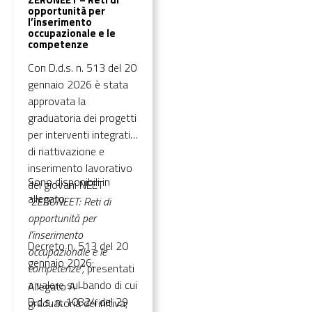
opportunità per
l’inserimento
occupazionale e le
competenze
Con D.d.s. n. 513 del 20
gennaio 2026 è stata
approvata la
graduatoria dei progetti
per interventi integrati
di riattivazione e
inserimento lavorativo
Sono disponibili in
dei giovani NEET
allegato:
"ZERONEET: Reti di
opportunità per
l’inserimento
Decreto n. 513 del 20
occupazionale e le
gennaio 2026;
competenze”,
presentati
a valere sul bando di cui
Allegato A -
D.d.s. n. 10824 del 29
graduatoria definitiva;