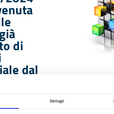
venuta
lle
già
to di
i
ale dal
ndo
so a
OUP
Dettagli