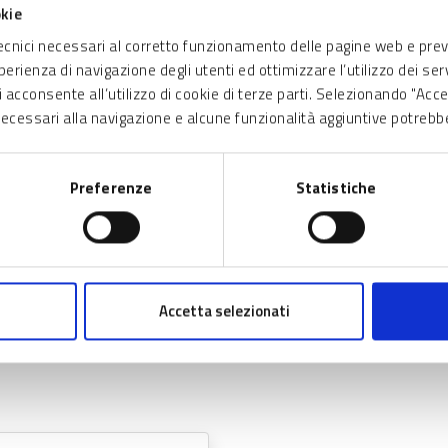
del
okie
70458
tecnici necessari al corretto funzionamento delle pagine web e pre
sperienza di navigazione degli utenti ed ottimizzare l’utilizzo dei se
 acconsente all’utilizzo di cookie di terze parti. Selezionando "Acc
i necessari alla navigazione e alcune funzionalità aggiuntive potrebb
vazione
Preferenze
Statistiche
so atto dell’avvenuta
e a FIBERTECH GROUP S.R.L.
Accetta selezionati
di decadenza parziale dal