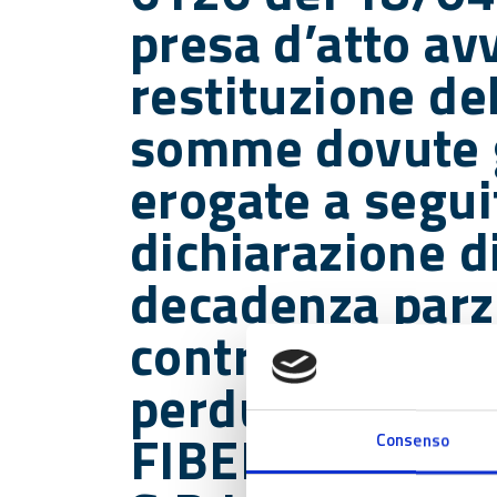
presa d’atto av
restituzione de
somme dovute 
erogate a segui
dichiarazione d
decadenza parzi
contributo a fo
perduto conces
FIBERTECH GR
Consenso