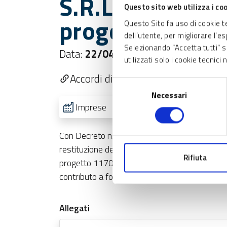
S.R.L., partner 
Questo sito web utilizza i co
progetto ID 11
Questo Sito fa uso di cookie 
dell’utente, per migliorare l’e
Selezionando “Accetta tutti” si
Data:
22/04/2024
utilizzati solo i cookie tecnic
Accordi di collaborazione per l'inno
Selezione
Necessari
del
Imprese
consenso
Con Decreto n. 6126 del 18/04/2024 si è pre
restituzione delle somme dovute già erogat
Rifiuta
progetto 1170458. a seguito di dichiarazione 
contributo a fondo perduto concesso.
Allegati