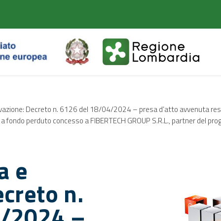
Vai
Vai
al
al
contenuto
footer
principale
ovazione: Decreto n. 6126 del 18/04/2024 – presa d’atto avvenuta res
uto a fondo perduto concesso a FIBERTECH GROUP S.R.L., partner del p
a e
creto n.
4/2024 –