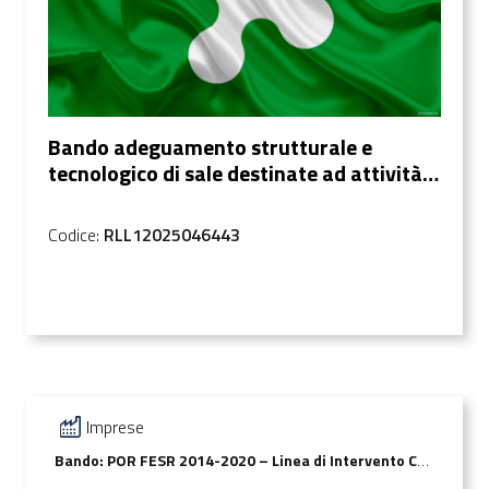
Bando adeguamento strutturale e
tecnologico di sale destinate ad attività
di spettacolo | Incremento dotazione
finanzia...
Codice:
RLL12025046443
Imprese
Bando: POR FESR 2014-2020 – Linea di Intervento Controgaranzie 2