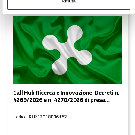
Rifiuta
Comunicazioni
Data: 4/6/2026
Call Hub Ricerca e Innovazione: Decreti n.
4269/2026 e n. 4270/2026 di presa
d’atto della restituzione delle risorse
ero...
Codice:
RLR12018006162