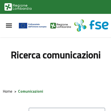
Vai al contenuto principale
Vai al footer
Ricerca comunicazioni
Home
>
Comunicazioni