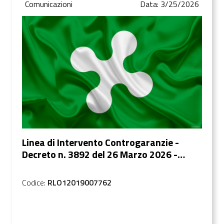
Comunicazioni
Data: 3/25/2026
Linea di Intervento Controgaranzie -
Decreto n. 3892 del 26 Marzo 2026 -
Decadenze conseguenti le richieste di
escussio...
Codice:
RLO12019007762