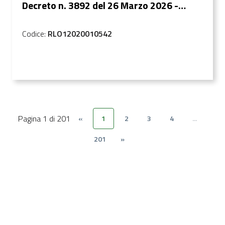
Decreto n. 3892 del 26 Marzo 2026 -
Decadenze conseguenti le richieste di
escussion...
Codice:
RLO12020010542
Pagina 1 di 201
«
1
2
3
4
...
201
»