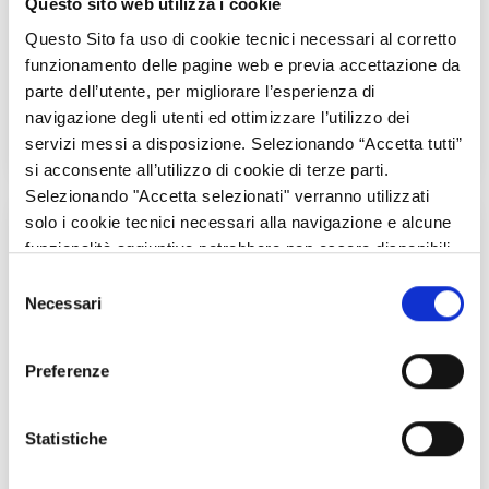
Questo sito web utilizza i cookie
strategica individuati a livello europeo, nazionale e
regionale (es. AKIS, LEADER, sostenibilità ambientale),
Questo Sito fa uso di cookie tecnici necessari al corretto
mentre i secondi analizzano i risultati del programma
funzionamento delle pagine web e previa accettazione da
attraverso indicatori di output e risultato, in coerenza
parte dell’utente, per migliorare l’esperienza di
con gli obiettivi specifici della PAC.
navigazione degli utenti ed ottimizzare l’utilizzo dei
servizi messi a disposizione. Selezionando “Accetta tutti”
si acconsente all’utilizzo di cookie di terze parti.
Selezionando "Accetta selezionati" verranno utilizzati
solo i cookie tecnici necessari alla navigazione e alcune
funzionalità aggiuntive potrebbero non essere disponibili.
Selezione
Necessari
del
consenso
Preferenze
Statistiche