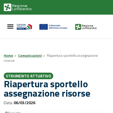
Vai
Vai
al
al
contenuto
footer
principale
Home
>
Comunicazioni
>
Riapertura sportello assegnazione
risorse
STRUMENTO ATTUATIVO
Riapertura sportello
assegnazione risorse
Data:
06/03/2026