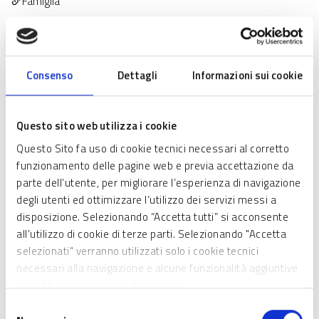
Famiglia
Enti e Operatori
Cittadini
Regione Lombardia ha approvato, con decreto n. 2935 del 6
Consenso
Dettagli
Informazioni sui cookie
marzo 2025, una riapertura dello sportello per l’assegnazione
delle risorse fino al 31 dicembre 2026.
Questo sito web utilizza i cookie
Il testo integrale del decreto è disponibile in allegato a questa
pagina oppure alla pagina dell'Avviso, nella sezione "Allegati".
Questo Sito fa uso di cookie tecnici necessari al corretto
funzionamento delle pagine web e previa accettazione da
parte dell’utente, per migliorare l’esperienza di navigazione
degli utenti ed ottimizzare l’utilizzo dei servizi messi a
disposizione. Selezionando “Accetta tutti” si acconsente
all’utilizzo di cookie di terze parti. Selezionando "Accetta
selezionati" verranno utilizzati solo i cookie tecnici
necessari alla navigazione e alcune funzionalità aggiuntive
potrebbero non essere disponibili.
Selezione