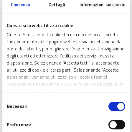
Consenso
Dettagli
Informazioni sui cookie
Decreto n. 4002 del 27 marzo 2026;
allegato A.27 “Autocertificazione destinatario” (versione
pdf e word);
Questo sito web utilizza i cookie
allegato A.28 “Timesheet personale” (versione pdf e
Questo Sito fa uso di cookie tecnici necessari al corretto
word).
funzionamento delle pagine web e previa accettazione da
parte dell’utente, per migliorare l’esperienza di navigazione
degli utenti ed ottimizzare l’utilizzo dei servizi messi a
disposizione. Selezionando “Accetta tutti” si acconsente
all’utilizzo di cookie di terze parti. Selezionando "Accetta
selezionati" verranno utilizzati solo i cookie tecnici
necessari alla navigazione e alcune funzionalità aggiuntive
potrebbero non essere disponibili.
Selezione
Necessari
del
consenso
Preferenze