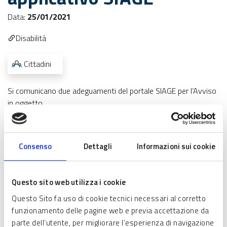
Data:
25/01/2021
Disabilità
Cittadini
Si comunicano due adeguamenti del portale SIAGE per l’Avviso
in oggetto.
Sblocco dell’Allegato 6.: dalla data odierna è possibile
procedere a richiedere l’indennità di partecipazione (all. 6
e all. 7), senza l'attesa della validazione dell’allegato 5 di
Consenso
Dettagli
Informazioni sui cookie
liquidazione dei servizi, da parte di Regione Lombardia.
Si ricorda che resta valido quanto indicato nel Manuale di
Questo sito web utilizza i cookie
Gestione, parte seconda, al punto 4.2.3.: "Nel caso in cui,
Questo Sito fa uso di cookie tecnici necessari al corretto
per motivi imputabili all’operatore e/o al Capofila,
funzionamento delle pagine web e previa accettazione da
Regione Lombardia non riconosca, per intero o in parte, il
parte dell’utente, per migliorare l’esperienza di navigazione