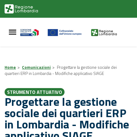
Vai
Vai
al
al
contenuto
footer
principale
Home
>
Comunicazioni
>
Progettare la gestione sociale dei
quartieri ERP in Lombardia - Modifiche applicativo SIAGE
STRUMENTO ATTUATIVO
Progettare la gestione
sociale dei quartieri ERP
in Lombardia - Modifiche
applicativo SIAGE