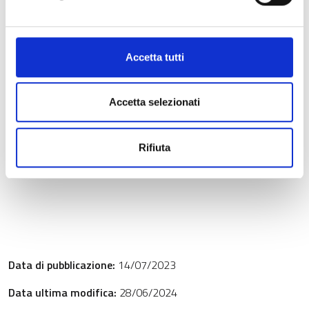
Accetta tutti
Documenti allegati
Accetta selezionati
Checklist beneficiari - 2016 - 2017.zip
ZIP (457 Kb)
Rifiuta
Checklist beneficiari - 2020.zip
ZIP (537 Kb)
Data di pubblicazione:
14/07/2023
Data ultima modifica:
28/06/2024