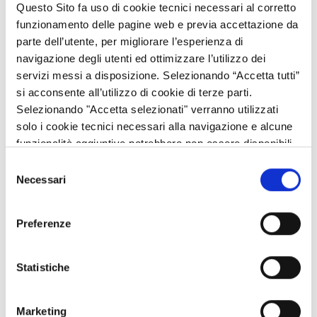
Questo Sito fa uso di cookie tecnici necessari al corretto
Le check-list appalti rappresentano per le amministrazioni
funzionamento delle pagine web e previa accettazione da
aggiudicatrici lo strumento di controllo sul rispetto degli
parte dell’utente, per migliorare l’esperienza di
adempimenti specifici stabiliti dal “Codice Appalti” (DLgs
navigazione degli utenti ed ottimizzare l’utilizzo dei
50/2016 e s.m.i.) in merito all’affidamento di contratti pubblici di
servizi messi a disposizione. Selezionando “Accetta tutti”
lavori, servizi e forniture nei settori ordinari, sia mediante
si acconsente all’utilizzo di cookie di terze parti.
procedure con
rilevanza comunitaria
, sopra le soglie stabilite
Selezionando "Accetta selezionati" verranno utilizzati
dall'Art. 35, sia mediante procedure senza rilevanza comunitaria
solo i cookie tecnici necessari alla navigazione e alcune
(“sotto soglia”).
funzionalità aggiuntive potrebbero non essere disponibili.
Si allegano per i beneficiari di agevolazioni a valere sul fondo
Selezione
FESR 2014/2020 le check list in conformità al D.L.gs 50/2016,
Necessari
del
aggiornate al D.Lgs 56/2017, alla Legge 55/2019 ed al D.L.
consenso
76/2020, finalizzate ad acquisire dichiarazioni sostitutive di
Preferenze
atto di notorietà ai sensi del DPR 445/2000 sulle procedure di
appalto di lavori, servizi e forniture esperite in funzione della
realizzazione dei progetti.
Statistiche
Marketing