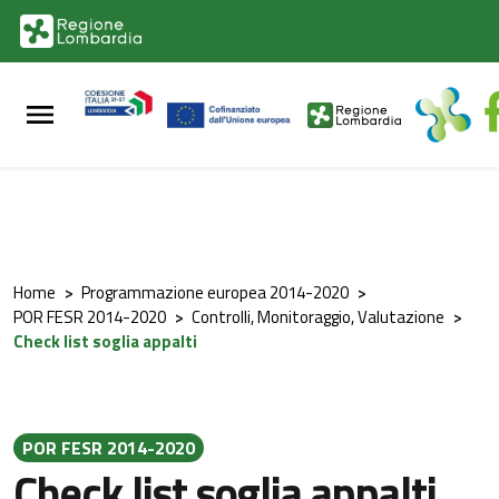
Vai al contenuto principale
Vai al footer
Home
>
Programmazione europea 2014-2020
>
POR FESR 2014-2020
>
Controlli, Monitoraggio, Valutazione
>
Check list soglia appalti
POR FESR 2014-2020
Check list soglia appalti